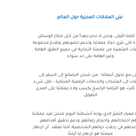
نبني العلاقات المجزية حول العالم
أيامنا الأولى، ونحن لا ندخر جهداً من أجل ابتكار الوسائل
ة التي تثري حياة عملائنا، وتدعم حضورهم، وتقدم مجموعة
ات المتميزة من علامتنا التجارية في جميع الطرق الهامة
وغير الهامة على حد سواء.
ى مع تحول أعمالنا - من شحن البضائع إلى السفر إلى
ات إلى المنتجات والخدمات الرقمية المبتكرة - ظل شيء
ثابت: هو التزامنا الراسخ بكسب ولاء عملائنا على المدى
الطويل.
معيار التميّز الذي يوجه أنشطتنا اليوم؛ فنحن نَعِد عملائنا
م احتياجاتهم، واحترام رغباتهم، ودعم تحقيق أهدافهم،
تهم في رحلات حياتهم الشخصية؛ لأننا نعتقد أن ازدهار
عملائنا هو ازدهار لنا أيضًا.