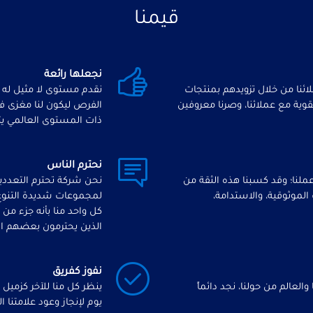
قيمنا
نجعلها رائعة
لائنا من خلال تزويدهم بمنتجات
نقدم مستوى لا مثيل له من
 القوية مع عملائنا، وصرنا معروفين
الفرص ليكون لنا مغزى في 
ذات المستوى العالمي يتو
نحترم الناس
 عملنا؛ وقد كسبنا هذه الثقة من
نحن شركة تحترم التعددي
لموثوقية، والاستدامة،
لمجموعات شديدة التنوع 
كل واحد منا بأنه جزء من م
الذين يحترمون بعضهم ال
نفوز كفريق
والعالم من حولنا، نجد دائماً
ينظر كل منا للآخر كزميل
يوم لإنجاز وعود علامتنا ال