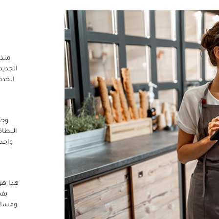
منذ 
الجديد
الخدم
وحت
البطاق
واحد 
هذا هو 
بفه
ومساعد