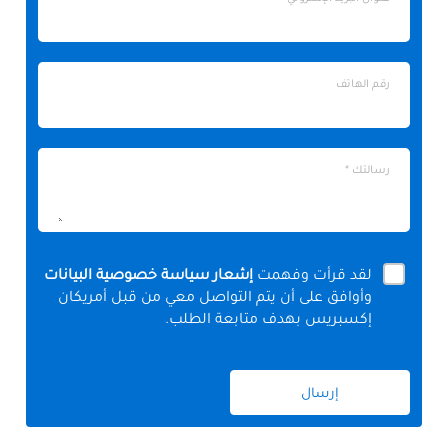
البريد
الإلكتروني
رقم
رقم الهاتف
الهاتف
رسالتك
رسالتك *
*
لقد قرأت وفهمت
إشعار سياسة خصوصية البيانات
وأوافق على أن يتم التواصل معي من قبل أمريكان
إكسبريس بهدف متابعة الطلب.
إرسال