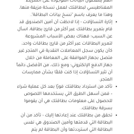
أنهم يلتقطون البيانات الموجودة على الشريط
المغناطيسي لبطاقتك لعمل نسخة مزيفة منها،
وهذا ما يعرف باسم "نسخ بيانات البطاقة".
إثارة التساؤلات - إذا لاحظت أن أمين الصندوق قد
قام بتمرير بطاقتك عبر أكثر من قارئ بطاقة، اسأل
عن السبب؛ فهناك بعض الأسباب المشروعة
لتمرير البطاقات عبر أكثر من قارئ بطاقات واحد،
كأن يكون سجل المعاملات النقدية في المتجر غير
متصل بجهاز الموافقة على المعاملة من خلال
جهاز الدفع الإلكتروني؛ ومع ذلك، من الأفضل دائماً
أن تثير التساؤلات إذا كنت قلقًا بشأن ممارسات
المتجر.
تأكد من استرداد بطاقتك فورًا بعد كل عملية شراء
– فمن أسهل الطرق التي يستخدمها اللصوص
للحصول على معلومات بطاقتك هي أن يقوموا
بسرقة بطاقتك.
تحقق من بطاقتك عند إعادتها إليك - تأكد من أن
البطاقة التي قدمتها gأمين الصندوق هي نفس
البطاقة التي استرددتها وأن البطاقة لم يتم