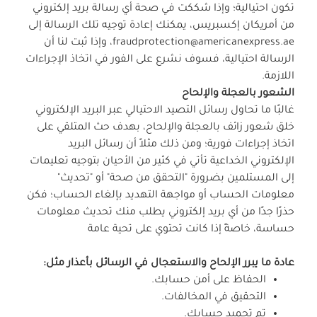
تكون احتيالية؛ وإذا شككت في صحة أي رسالة بريد إلكتروني
من أمريكان إكسبريس، يمكنك إعادة توجيه تلك الرسالة إلى
fraudprotection@americanexpress.ae، وإذا ثبت لنا أن
الرسالة احتيالية، فسوف نشرع على الفور في اتخاذ الإجراءات
اللازمة.
الشعور بالعجلة والإلحاح
غالبًا ما تحاول رسائل التصيد الاحتيالي عبر البريد الإلكتروني
خلق شعور زائف بالعجلة والإلحاح، بهدف حث المتلقي على
اتخاذ إجراءات فورية؛ ومن ذلك مثلاً أن رسائل البريد
الإلكتروني الخداعية تأتي في كثير من الأحيان بتوجيه تعليمات
إلى المستلمين بضرورة "التحقق من صحة" أو "تحديث"
معلومات الحساب أو مواجهة التهديد بإلغاء الحساب؛ فكن
حذرًا جدًا من أي بريد إلكتروني يطلب منك تحديث معلومات
حساسة، خاصةً إذا كانت تحتوي على تحية عامة
عادة ما يبرر الإلحاح والاستعجال في الرسائل بأعذار مثل:
الحفاظ على أمن حسابك.
التحقيق في المخالفات.
تم تجميد حسابك.