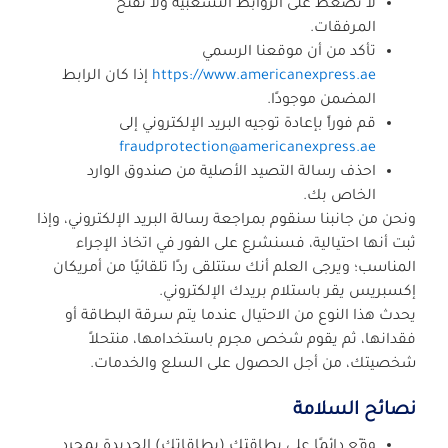
لا تضغط على الروابط التشعبية ولا تفتح
المرفقات.
تأكد من أن موقعنا الرسمي
https://www.americanexpress.ae
إذا كان الرابط
المضمن موجودًا.
قم فوراً بإعادة توجيه البريد الإلكتروني إلى
fraudprotection@americanexpress.ae
احذف رسالة التصيد الأصلية من صندوق الوارد
الخاص بك.
ونحن من جانبنا سنقوم بمراجعة رسالة البريد الإلكتروني، وإذا
ثبت أنها احتيالية، فسنشرع على الفور في اتخاذ الإجراء
المناسب؛ ويرجى العلم أنك ستتلقى ردًا تلقائيًا من أمريكان
إكسبريس يقر باستلام بريدك الإلكتروني.
يحدث هذا النوع من الاحتيال عندما يتم سرقة البطاقة أو
فقدانها، ثم يقوم شخص مجرم باستخدامها، منتحلاً
شخصيتك، من أجل الحصول على السلع والخدمات.
نصائح السلامة
وقّع دائمًا على بطاقتك (بطاقاتك) الجديدة بمجرد